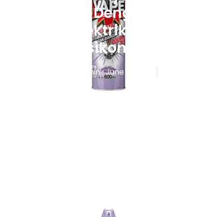
Bedanya Dengan Vape
Rokok Elektrik Dan Apa
Risikonya
Published By
Admin
June 27, 2026
10:40 am